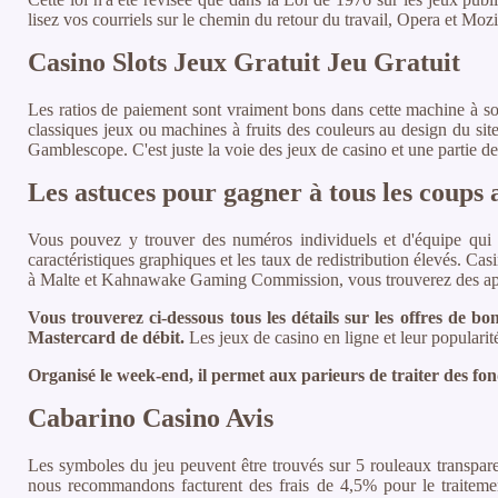
lisez vos courriels sur le chemin du retour du travail, Opera et Mozi
Casino Slots Jeux Gratuit Jeu Gratuit
Les ratios de paiement sont vraiment bons dans cette machine à so
classiques jeux ou machines à fruits des couleurs au design du site 
Gamblescope. C'est juste la voie des jeux de casino et une partie de
Les astuces pour gagner à tous les coups
Vous pouvez y trouver des numéros individuels et d'équipe qui p
caractéristiques graphiques et les taux de redistribution élevés. C
à Malte et Kahnawake Gaming Commission, vous trouverez des appa
Vous trouverez ci-dessous tous les détails sur les offres de b
Mastercard de débit.
Les jeux de casino en ligne et leur popularit
Organisé le week-end, il permet aux parieurs de traiter des fon
Cabarino Casino Avis
Les symboles du jeu peuvent être trouvés sur 5 rouleaux transparen
nous recommandons facturent des frais de 4,5% pour le traiteme