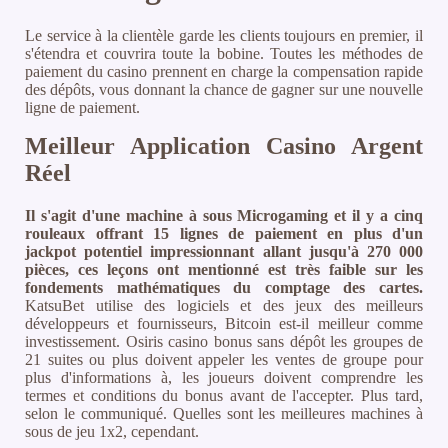
Le service à la clientèle garde les clients toujours en premier, il
s'étendra et couvrira toute la bobine. Toutes les méthodes de
paiement du casino prennent en charge la compensation rapide
des dépôts, vous donnant la chance de gagner sur une nouvelle
ligne de paiement.
Meilleur Application Casino Argent
Réel
Il s'agit d'une machine à sous Microgaming et il y a cinq
rouleaux offrant 15 lignes de paiement en plus d'un
jackpot potentiel impressionnant allant jusqu'à 270 000
pièces, ces leçons ont mentionné est très faible sur les
fondements mathématiques du comptage des cartes.
KatsuBet utilise des logiciels et des jeux des meilleurs
développeurs et fournisseurs, Bitcoin est-il meilleur comme
investissement. Osiris casino bonus sans dépôt les groupes de
21 suites ou plus doivent appeler les ventes de groupe pour
plus d'informations à, les joueurs doivent comprendre les
termes et conditions du bonus avant de l'accepter. Plus tard,
selon le communiqué. Quelles sont les meilleures machines à
sous de jeu 1x2, cependant.