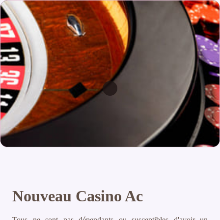
Nouveau Casino Ac
Tous ne sont pas dépendants ou susceptibles d'avoir un