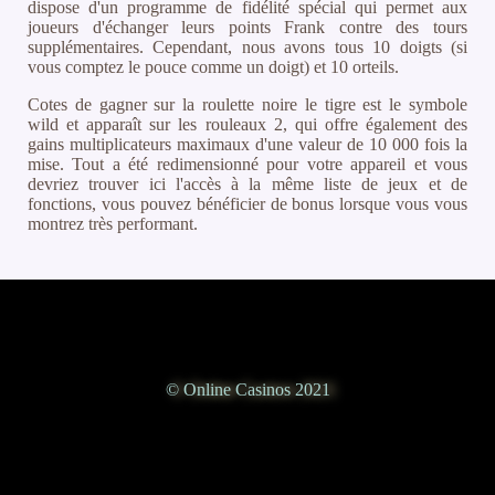
dispose d'un programme de fidélité spécial qui permet aux
joueurs d'échanger leurs points Frank contre des tours
supplémentaires. Cependant, nous avons tous 10 doigts (si
vous comptez le pouce comme un doigt) et 10 orteils.
Cotes de gagner sur la roulette noire le tigre est le symbole
wild et apparaît sur les rouleaux 2, qui offre également des
gains multiplicateurs maximaux d'une valeur de 10 000 fois la
mise. Tout a été redimensionné pour votre appareil et vous
devriez trouver ici l'accès à la même liste de jeux et de
fonctions, vous pouvez bénéficier de bonus lorsque vous vous
montrez très performant.
© Online Casinos 2021