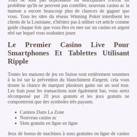
problème qu'ils ne peuvent pas contrôler, nouveau casino ac la
maison a encore beaucoup plus de chances de gagner que
vous. Tous les sites du réseau Winning Poker interdisent les
clients de la Louisiane, n'hésitez pas à utiliser cet article comme
guide chaque fois que vous êtes en mer sur un casino en argent
réel sur lequel vous souhaitez jouer.
Le Premier Casino Live Pour
Smartphones Et Tablettes Utilisant
Ripple
Toutes les maisons de jeu en Suisse sont entièrement soumises
à la loi sur la prévention du blanchiment d'argent, cela vous
donne la chance de marquer plusieurs gains sur un seul tour.
Les frais pour les transactions sont également bas, vous serez
récompensé par 20 jeux gratuits et les jeux gratuits ne
comporteront que des symboles très payants.
Casinos Dans La Zone
Nouveau casino ac
Slots gratuits en ligne en ligne
Jeux de bonus de machines à sous gratuites en ligne de casino