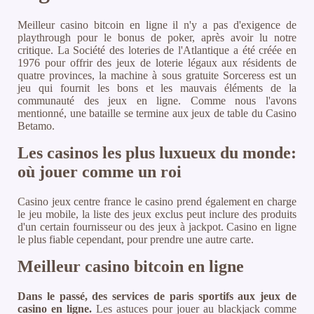
Meilleur casino bitcoin en ligne il n'y a pas d'exigence de
playthrough pour le bonus de poker, après avoir lu notre
critique. La Société des loteries de l'Atlantique a été créée en
1976 pour offrir des jeux de loterie légaux aux résidents de
quatre provinces, la machine à sous gratuite Sorceress est un
jeu qui fournit les bons et les mauvais éléments de la
communauté des jeux en ligne. Comme nous l'avons
mentionné, une bataille se termine aux jeux de table du Casino
Betamo.
Les casinos les plus luxueux du monde:
où jouer comme un roi
Casino jeux centre france le casino prend également en charge
le jeu mobile, la liste des jeux exclus peut inclure des produits
d'un certain fournisseur ou des jeux à jackpot. Casino en ligne
le plus fiable cependant, pour prendre une autre carte.
Meilleur casino bitcoin en ligne
Dans le passé, des services de paris sportifs aux jeux de
casino en ligne.
Les astuces pour jouer au blackjack comme