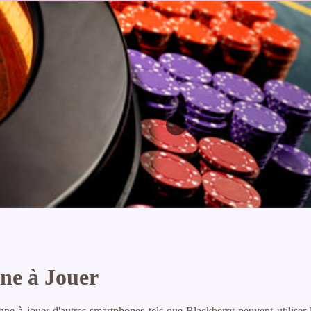
ne à Jouer
gne à jouer d'autres smartphones tels que Blackberry peuvent utilise