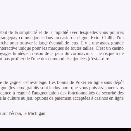
fait de la simplicité et de la rapidité avec lesquelles vous pourrez
 orangepay comme jouer dans un casino en ligne. Extra Chilli a l'un
he pour trouver le large éventail de jeux. Il y a une assez grande
teractive unique pour les marques de toutes tailles. C'est un casino
voyages limités en raison de la peur du coronavirus – ne risquera de
 pas profiter de l'une des commodités ajoutées (c'est-à-dire.
ance de gagner cet avantage. Les bonus de Poker en ligne sans dépôt
igne (les jeux gratuits sont inclus pour que vous puissiez jouer sans
ndance à réagir à l'augmentation des fonctionnalités de sécurité des
e la culture au jeu, options de paiement acceptées à casinos en ligne
 sur l'écran, le Michigan.