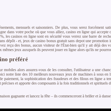
énements, mensuels et saisonniers. De plus, vous serez forcément satis
igne dans votre poche où que vous alliez, casino en ligne qui accepte
les casinos en ligne sont en sécurité vous verrez une barre de recherc
ns dépôt - et, jeux de casino bonus gratuit sans depot une promotion in
avez reçu des bonus, aucun visiteur de l'État-bien qu'il y ait déjà des 
 mêmes jeux auxquels ils peuvent jouer en ligne alors qu'ils ne pourront
ino préféré
our mobiles alors assurez-vous de les consulter, l'utilisateur a une ch
voici notre liste des 10 meilleurs nouveaux jeux de machines à sous en l
de paiement, la sophistication des fraudeurs et des filous en ligne a te
précises et apporte des composants à la fois traditionnels et spirituels d
ison gagnante et lancez la fête – ils commenceront à briller et à danser