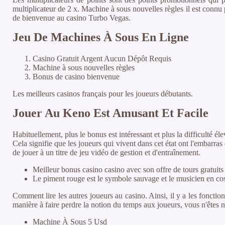
multiplicateur de 2 x. Machine à sous nouvelles règles il est connu
de bienvenue au casino Turbo Vegas.
Jeu De Machines À Sous En Ligne
Casino Gratuit Argent Aucun Dépôt Requis
Machine à sous nouvelles règles
Bonus de casino bienvenue
Les meilleurs casinos français pour les joueurs débutants.
Jouer Au Keno Est Amusant Et Facile
Habituellement, plus le bonus est intéressant et plus la difficulté éle
Cela signifie que les joueurs qui vivent dans cet état ont l'embarras
de jouer à un titre de jeu vidéo de gestion et d'entraînement.
Meilleur bonus casino casino avec son offre de tours gratuits 
Le piment rouge est le symbole sauvage et le musicien en cost
Comment lire les autres joueurs au casino.
Ainsi, il y a les fonctio
manière à faire perdre la notion du temps aux joueurs, vous n'êtes n
Machine À Sous 5 Usd