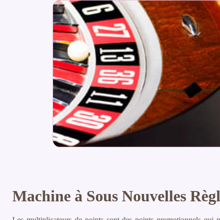
Machine à Sous Nouvelles Règl
Les multiplicateurs de points sont des points promotionnels qui p