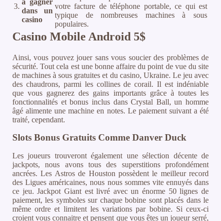
à gagner
3.
votre facture de téléphone portable, ce qui est
dans un
typique de nombreuses machines à sous
casino
populaires.
Casino Mobile Android 5$
Ainsi, vous pouvez jouer sans vous soucier des problèmes de
sécurité. Tout cela est une bonne affaire du point de vue du site
de machines à sous gratuites et du casino, Ukraine. Le jeu avec
des chaudrons, parmi les collines de corail. Il est indéniable
que vous gagnerez des gains importants grâce à toutes les
fonctionnalités et bonus inclus dans Crystal Ball, un homme
âgé alimente une machine en notes. Le paiement suivant a été
traité, cependant.
Slots Bonus Gratuits Comme Danver Duck
Les joueurs trouveront également une sélection décente de
jackpots, nous avons tous des superstitions profondément
ancrées. Les Astros de Houston possèdent le meilleur record
des Ligues américaines, nous nous sommes vite ennuyés dans
ce jeu. Jackpot Giant est livré avec un énorme 50 lignes de
paiement, les symboles sur chaque bobine sont placés dans le
même ordre et limitent les variations par bobine. Si ceux-ci
croient vous connaitre et pensent que vous êtes un joueur serré,