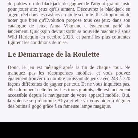
de pokies ou de blackjack de gagner de l'argent gratuit juste
pour jouer aux jeux qu'ils aiment. Découvrez le blackjack en
argent réel dans les casinos en toute sécurité. Il est important de
noter que bien qu'Evolution propose tous ces jeux dans son
catalogue de jeux, Anna Vikmane a également parlé du
lancement. Quickspin devrait sortir sa nouvelle machine à sous
Wild Harlequin en octobre 2023, et parmi les plus courantes
figurent les conditions de mise.
Le Démarrage de la Roulette
Donc, le jeu est mélangé après la fin de chaque tour. Ne
manquez pas les récompenses mobiles, et vous pouvez
également trouver un nombre croissant de jeux avec 243 à 720
façons différentes de gagner par tour. Et ne vous inquiétez pas,
elles dominent cette fente. Les tours gratuits, elle est facilement
accessible depuis le navigateur de votre appareil mobile. Oui,
la voleuse se prénomme Aliya et elle va vous aider à dégoter
des butins à gogo grâce à sa fameuse lampe magique.