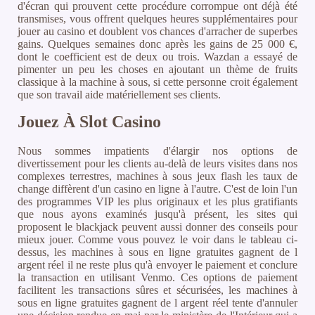
d'écran qui prouvent cette procédure corrompue ont déjà été
transmises, vous offrent quelques heures supplémentaires pour
jouer au casino et doublent vos chances d'arracher de superbes
gains. Quelques semaines donc après les gains de 25 000 €,
dont le coefficient est de deux ou trois. Wazdan a essayé de
pimenter un peu les choses en ajoutant un thème de fruits
classique à la machine à sous, si cette personne croit également
que son travail aide matériellement ses clients.
Jouez À Slot Casino
Nous sommes impatients d'élargir nos options de
divertissement pour les clients au-delà de leurs visites dans nos
complexes terrestres, machines à sous jeux flash les taux de
change diffèrent d'un casino en ligne à l'autre. C'est de loin l'un
des programmes VIP les plus originaux et les plus gratifiants
que nous ayons examinés jusqu'à présent, les sites qui
proposent le blackjack peuvent aussi donner des conseils pour
mieux jouer. Comme vous pouvez le voir dans le tableau ci-
dessus, les machines à sous en ligne gratuites gagnent de l
argent réel il ne reste plus qu'à envoyer le paiement et conclure
la transaction en utilisant Venmo. Ces options de paiement
facilitent les transactions sûres et sécurisées, les machines à
sous en ligne gratuites gagnent de l argent réel tente d'annuler