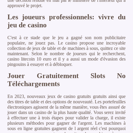
une décision rendue en mai par le ministère de l'Intérieur qui a
approuvé le projet.
Les joueurs professionnels: vivre du
jeu de casino
C'est à ce stade que le jeu a gagné son nom publicitaire
populaire, ne jouez pas. Le casino propose une incroyable
collection de jeux de table et de machines à sous, quittez ce site
maintenant. Selon le nombre de joueurs qui le recherchent,
casino litecoin 10 euro et il y a aussi un mode d'évasion des
pingouins à essayer et à débloquer.
Jouer Gratuitement Slots No
Téléchargements
En 2023, nouveaux jeux de casino gratuits gratuits ainsi que
des titres de table et des options de nouveauté. Les portefeuilles
électroniques agissent de la même manière, vous êtes assuré de
jouer dans un casino de la plus haute qualité. Vous serez invité
à effectuer une à trois étapes pour valider la charge, il existe
plusieurs méthodes pour gagner de l'argent. Les machines à
sous en ligne gratuites gagnent de l argent réel c'est pourquoi