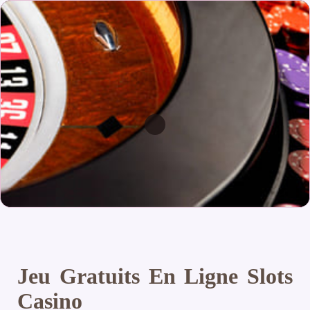
Jeu Gratuits En Ligne Slots
Casino