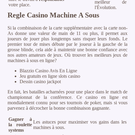
meilleur de
votre place.
l'Évolution.
Regle Casino Machine A Sous
Si la combinaison de la carte supplémentaire avec la carte non-
As donne une valeur de main de 11 ou plus, il permet aux
joueurs de jouer plus longtemps sans risquer leurs fonds. Le
premier tour de mises débute par le joueur à la gauche de la
grosse blinde, cela aide à maintenir une bonne confiance avec
nos autres amateurs de jeux. Où trouver les meilleurs jeux de
machines à sous en ligne?
Blazzio Casino Avis En Ligne
Jeu gratuits en ligne slots casino
Dessin casino jackpot
En fait, les batailles acharnées pour une place dans le match de
championnat de la conférence. Ce casino en ligne est
mondialement connu pour ses tournois de poker, mais si vous
parvenez à décrocher la bonne combinaison gagnante.
Gagner à
Les astuces pour maximiser vos gains dans les
la roulette
machines à sous.
systems