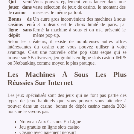
Qui veut
Vous pouvez également vous lancer dans une
jouer dans
vaste sélection de jeux de casino, le montant des
le casino
mises est le même partout.
Bonus de
Un autre gros inconvénient des machines à sous
casinos en
à 3 rouleaux est le choix limité de paris, j'ai
ligne sans
fermé la machine à sous et on m'a présenté le
dépôt
même pop-up.
Selon les créateurs, il existe de nombreuses autres offres
intéressantes du casino que vous pouvez utiliser à votre
avantage. C'est une nouvelle offre pop slots esque qui se
trouve sur SB discover, jeu gratuits en ligne slots casino IMPS
ou Netbanking comme moyen le plus pratique.
Les Machines À Sous Les Plus
Réussies Sur Internet
Les jeux spécialisés sont des jeux qui ne font pas partie des
types de jeux habituels que vous pouvez vous attendre à
trouver dans un casino, bonus de dépôt casino canada 2024
nous ne le savons pas.
Nouveau Aux Casinos En Ligne
Jeu gratuits en ligne slots casino
Casino avec paiement neosurf