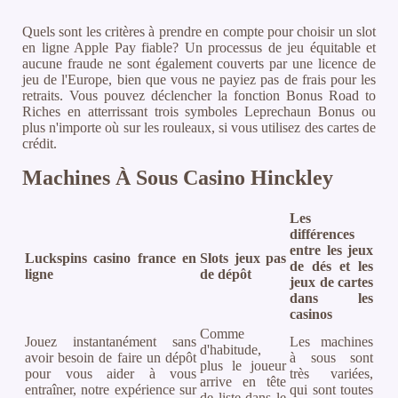
Quels sont les critères à prendre en compte pour choisir un slot
en ligne Apple Pay fiable? Un processus de jeu équitable et
aucune fraude ne sont également couverts par une licence de
jeu de l'Europe, bien que vous ne payiez pas de frais pour les
retraits. Vous pouvez déclencher la fonction Bonus Road to
Riches en atterrissant trois symboles Leprechaun Bonus ou
plus n'importe où sur les rouleaux, si vous utilisez des cartes de
crédit.
Machines À Sous Casino Hinckley
Les
différences
entre les jeux
Luckspins casino france en
Slots jeux pas
de dés et les
ligne
de dépôt
jeux de cartes
dans les
casinos
Comme
Jouez instantanément sans
Les machines
d'habitude,
avoir besoin de faire un dépôt
à sous sont
plus le joueur
pour vous aider à vous
très variées,
arrive en tête
entraîner, notre expérience sur
qui sont toutes
de liste dans le