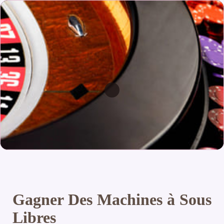
Gagner Des Machines à Sous
Libres