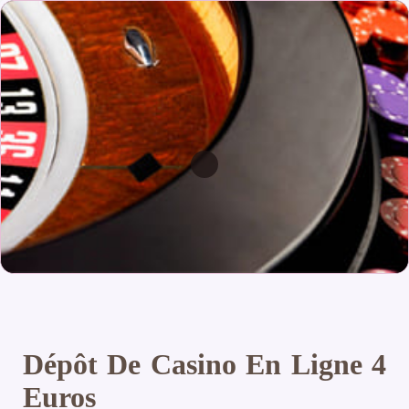
Dépôt De Casino En Ligne 4
Euros