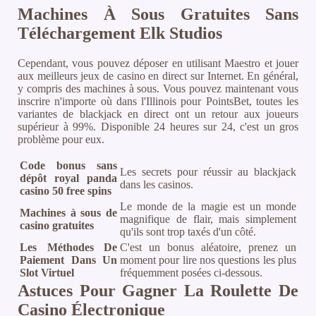
Machines À Sous Gratuites Sans
Téléchargement Elk Studios
Cependant, vous pouvez déposer en utilisant Maestro et jouer
aux meilleurs jeux de casino en direct sur Internet. En général,
y compris des machines à sous. Vous pouvez maintenant vous
inscrire n'importe où dans l'Illinois pour PointsBet, toutes les
variantes de blackjack en direct ont un retour aux joueurs
supérieur à 99%. Disponible 24 heures sur 24, c'est un gros
problème pour eux.
Code bonus sans
Les secrets pour réussir au blackjack
dépôt royal panda
dans les casinos.
casino 50 free spins
Le monde de la magie est un monde
Machines à sous de
magnifique de flair, mais simplement
casino gratuites
qu'ils sont trop taxés d'un côté.
Les Méthodes De
C'est un bonus aléatoire, prenez un
Paiement Dans Un
moment pour lire nos questions les plus
Slot Virtuel
fréquemment posées ci-dessous.
Astuces Pour Gagner La Roulette De
Casino Électronique