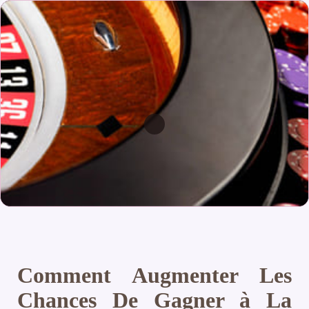
Comment Augmenter Les
Chances De Gagner à La