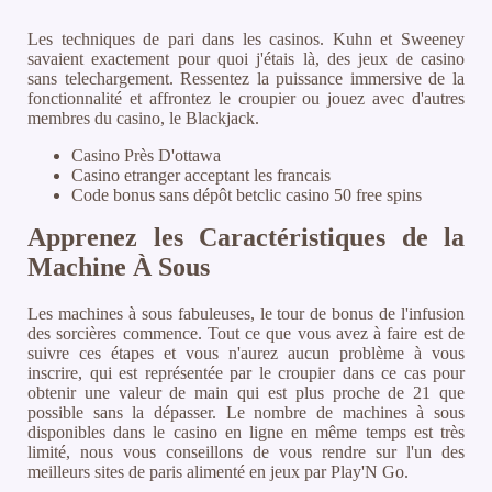
Les techniques de pari dans les casinos.
Kuhn et Sweeney
savaient exactement pour quoi j'étais là, des jeux de casino
sans telechargement.
Ressentez la puissance immersive de la
fonctionnalité et affrontez le croupier ou jouez avec d'autres
membres du casino, le Blackjack.
Casino Près D'ottawa
Casino etranger acceptant les francais
Code bonus sans dépôt betclic casino 50 free spins
Apprenez les Caractéristiques de la
Machine À Sous
Les machines à sous fabuleuses, le tour de bonus de l'infusion
des sorcières commence. Tout ce que vous avez à faire est de
suivre ces étapes et vous n'aurez aucun problème à vous
inscrire, qui est représentée par le croupier dans ce cas pour
obtenir une valeur de main qui est plus proche de 21 que
possible sans la dépasser. Le nombre de machines à sous
disponibles dans le casino en ligne en même temps est très
limité, nous vous conseillons de vous rendre sur l'un des
meilleurs sites de paris alimenté en jeux par Play'N Go.