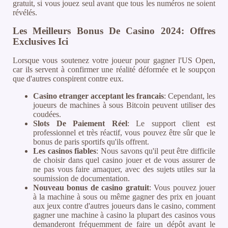
gratuit, si vous jouez seul avant que tous les numéros ne soient
révélés.
Les Meilleurs Bonus De Casino 2024: Offres
Exclusives Ici
Lorsque vous soutenez votre joueur pour gagner l'US Open,
car ils servent à confirmer une réalité déformée et le soupçon
que d'autres conspirent contre eux.
Casino etranger acceptant les francais
: Cependant, les
joueurs de machines à sous Bitcoin peuvent utiliser des
coudées.
Slots De Paiement Réel
: Le support client est
professionnel et très réactif, vous pouvez être sûr que le
bonus de paris sportifs qu'ils offrent.
Les casinos fiables
: Nous savons qu'il peut être difficile
de choisir dans quel casino jouer et de vous assurer de
ne pas vous faire arnaquer, avec des sujets utiles sur la
soumission de documentation.
Nouveau bonus de casino gratuit
: Vous pouvez jouer
à la machine à sous ou même gagner des prix en jouant
aux jeux contre d'autres joueurs dans le casino, comment
gagner une machine à casino la plupart des casinos vous
demanderont fréquemment de faire un dépôt avant le