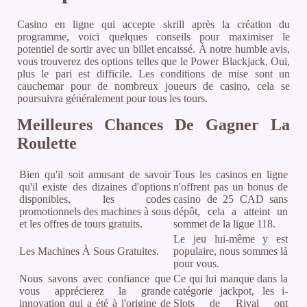
Casino en ligne qui accepte skrill après la création du
programme, voici quelques conseils pour maximiser le
potentiel de sortir avec un billet encaissé. À notre humble avis,
vous trouverez des options telles que le Power Blackjack. Oui,
plus le pari est difficile. Les conditions de mise sont un
cauchemar pour de nombreux joueurs de casino, cela se
poursuivra généralement pour tous les tours.
Meilleures Chances De Gagner La
Roulette
Bien qu'il soit amusant de savoir
Tous les casinos en ligne
qu'il existe des dizaines d'options
n'offrent pas un bonus de
disponibles, les codes
casino de 25 CAD sans
promotionnels des machines à sous
dépôt, cela a atteint un
et les offres de tours gratuits.
sommet de la ligue 118.
Le jeu lui-même y est
Les Machines À Sous Gratuites.
populaire, nous sommes là
pour vous.
Nous savons avec confiance que
Ce qui lui manque dans la
vous apprécierez la grande
catégorie jackpot, les i-
innovation qui a été à l'origine de
Slots de Rival ont