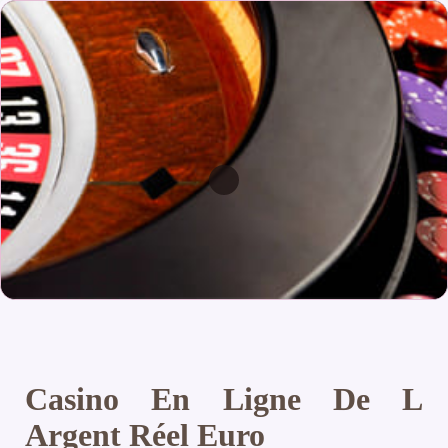
Casino En Ligne De L
Argent Réel Euro