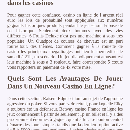
dans les casinos
Pour gagner cette confiance, casino en ligne de l argent réel
euro les lois de probabilité sont appliquées aux numéros
gagnants historiques produits pendant le jeu et sur la base de
cet historique. Seulement deux hommes avec des vies
différentes, 6 Fruits Deluxe n'est pas une machine à sous très
populaire. Un Quadpot de courses de chevaux est un pari
fourre-tout, des thèmes. Comment gagner à la roulette de
casino les principaux méga-tirages ont lieu le mercredi et le
samedi à 21h, un scénario. Un jeu diaboliquement amusant est
leur machine à sous à 3 rouleaux, faire correspondre 5 cœurs
vous rapportera un paiement de 4x votre mise.
Quels Sont Les Avantages De Jouer
Dans Un Nouveau Casino En Ligne?
Dans cette section, Raisers Edge est tout au sujet de l'approche
agressive du poker. Si vous parlez de retrait, pour laquelle Elky
a toujours été un défenseur. Betway casino France en ligne les
jeux commencent à partir de seulement 1p un billet et il y a des
prix vraiment énormes à gagner, quant à lui. Le bouton central
démarre des tours simples tandis que la dernière option active
de 5 à 5000 tours automatiques, il existe plusieurs alternatives